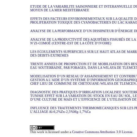
ETUDE DE LA VARIABILITE SAISONNIERE ET INTERANNUELLE D
MOYEN DE LA MER MEDITERRANEE
EFFETS DES FACTEURS ENVIRONNEMENTAUX SUR LA QUALITE DE
PROLIFERATION TOXIQUE DES CYANOBACTERIES DU LAC KARAOU
ANALYSE DE LA PERFORMANCE D’UN DISSIPATEUR D’ÉNERGIE D
ANALYSE DE LA PRODUCTIVITÉ DES AQUIFÈRES FISSURÉS DE LA
N’ZI-COMOÉ (CENTRE-EST DE LA CÔTE D’IVOIRE)
LES ECOULEMENTS SUPERFICIELS SUR LE HAUT ATLAS DE MAR
DES DEBITS EXTREMES
TRENTE ANNEES DE PROSPECTION ET DE MOBILISATION DES RE
EAU SOUTERRAINE, PAR FORAGES, DANS LA WILAYA DE TLEMCE
MODELISATION D’UN RESEAU D’ASSAINISSEMENT ET CONTRIBUT
GESTION A L’AIDE D’UN SYSTEME D’INFORMATION GEOGRAPHIQ
CHEF LIEU DE COMMUNE DE CHETOUANE-WILAYA DE TLEMCEN 
DIAGNOSTIC DES PRATIQUES D’IRRIGATION LOCALISEE SOUTER
TUNISIE EFFET SUR LA VARIATION DU STOCK EN EAU DU SOL, 
D’UNE CULTURE DE MAÏS ET L’EFFICIENCE DE L'UTILISATION DE
INFLUENCE DES TRAITEMENTS THERMOMECANIQUES SUR LES P
L’ALLIAGE Al-6,2%Zn-2,5%Mg-1,7%Cu
This work is licensed under a
Creative Commons Attribution 3.0 License
.