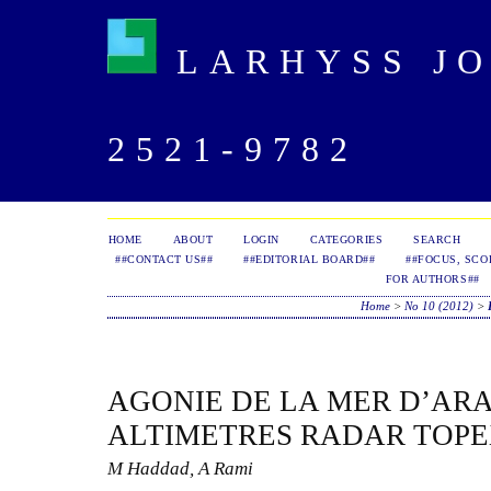
LARHYSS JOU
2521-9782
HOME
ABOUT
LOGIN
CATEGORIES
SEARCH
##CONTACT US##
##EDITORIAL BOARD##
##FOCUS, SCO
FOR AUTHORS##
Home
>
No 10 (2012)
>
AGONIE DE LA MER D’ARA
ALTIMETRES RADAR TOPEX
M Haddad, A Rami