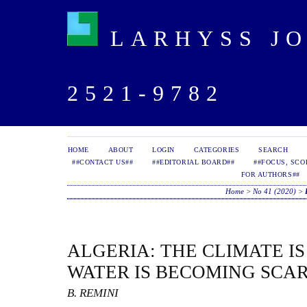
LARHYSS JOU
2521-9782
HOME
ABOUT
LOGIN
CATEGORIES
SEARCH
##CONTACT US##
##EDITORIAL BOARD##
##FOCUS, SCO
FOR AUTHORS##
Home
>
No 41 (2020)
>
ALGERIA: THE CLIMATE I
WATER IS BECOMING SCAR
B. REMINI