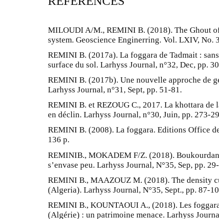
REFERENCES
MILOUDI A/M., REMINI B. (2018). The Ghout of S
system. Geoscience Enginerring. Vol. LXIV, No. 3
REMINI B. (2017a). La foggara de Tadmait : sans 
surface du sol. Larhyss Journal, n°32, Dec, pp. 3
REMINI B. (2017b). Une nouvelle approche de ge
Larhyss Journal, n°31, Sept, pp. 51-81.
REMINI B. et REZOUG C., 2017. La khottara de l
en déclin. Larhyss Journal, n°30, Juin, pp. 273-29
REMINI B. (2008). La foggara. Editions Office de
136 p.
REMINIB., MOKADEM F/Z. (2018). Boukourdane (A
s’envase peu. Larhyss Journal, N°35, Sep, pp. 29
REMINI B., MAAZOUZ M. (2018). The density cu
(Algeria). Larhyss Journal, N°35, Sept., pp. 87-10
REMINI B., KOUNTAOUI A., (2018). Les foggaras
(Algérie) : un patrimoine menace. Larhyss Journa