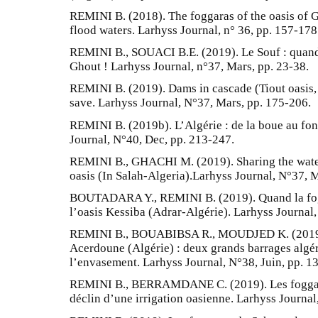
REMINI B. (2018). The foggaras of the oasis of G
flood waters. Larhyss Journal, n° 36, pp. 157-178
REMINI B., SOUACI B.E. (2019). Le Souf : quand 
Ghout ! Larhyss Journal, n°37, Mars, pp. 23-38.
REMINI B. (2019). Dams in cascade (Tiout oasis, 
save. Larhyss Journal, N°37, Mars, pp. 175-206.
REMINI B. (2019b). L’Algérie : de la boue au fon
Journal, N°40, Dec, pp. 213-247.
REMINI B., GHACHI M. (2019). Sharing the waters
oasis (In Salah-Algeria).Larhyss Journal, N°37, 
BOUTADARA Y., REMINI B. (2019). Quand la fo
l’oasis Kessiba (Adrar-Algérie). Larhyss Journal,
REMINI B., BOUABIBSA R., MOUDJED K. (2019).
Acerdoune (Algérie) : deux grands barrages alg
l’envasement. Larhyss Journal, N°38, Juin, pp. 1
REMINI B., BERRAMDANE C. (2019). Les foggaras
déclin d’une irrigation oasienne. Larhyss Journal