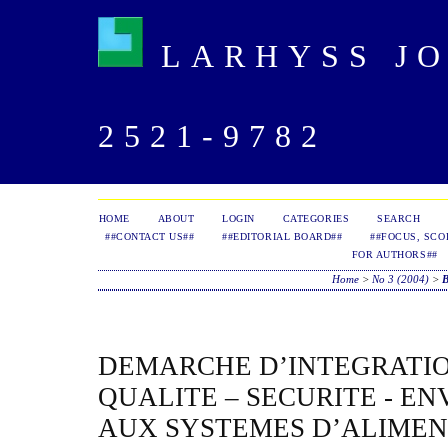
LARHYSS JOU
2521-9782
HOME
ABOUT
LOGIN
CATEGORIES
SEARCH
##CONTACT US##
##EDITORIAL BOARD##
##FOCUS, SCO
FOR AUTHORS##
Home
>
No 3 (2004)
>
DEMARCHE D’INTEGRATI
QUALITE – SECURITE - 
AUX SYSTEMES D’ALIMEN