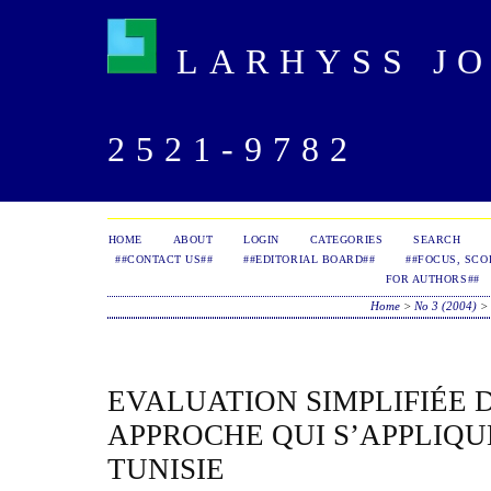
LARHYSS JOU
2521-9782
HOME
ABOUT
LOGIN
CATEGORIES
SEARCH
##CONTACT US##
##EDITORIAL BOARD##
##FOCUS, SCO
FOR AUTHORS##
Home
>
No 3 (2004)
EVALUATION SIMPLIFIÉE D
APPROCHE QUI S’APPLIQU
TUNISIE