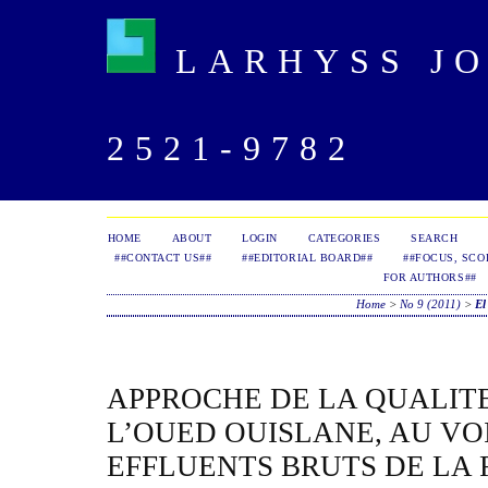
LARHYSS JOU
2521-9782
HOME
ABOUT
LOGIN
CATEGORIES
SEARCH
##CONTACT US##
##EDITORIAL BOARD##
##FOCUS, SCO
FOR AUTHORS##
Home
>
No 9 (2011)
>
El
APPROCHE DE LA QUALIT
L’OUED OUISLANE, AU VO
EFFLUENTS BRUTS DE LA 