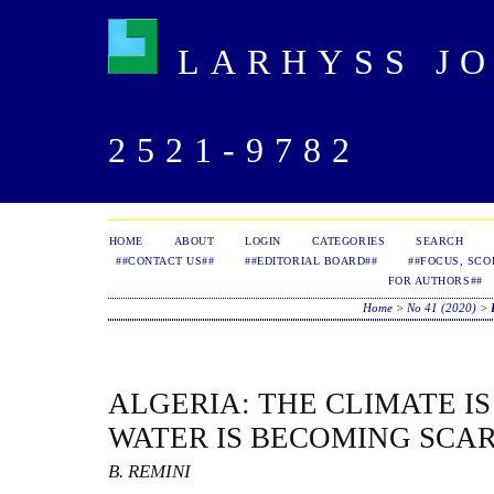
LARHYSS JOU
2521-9782
HOME
ABOUT
LOGIN
CATEGORIES
SEARCH
##CONTACT US##
##EDITORIAL BOARD##
##FOCUS, SCO
FOR AUTHORS##
Home
>
No 41 (2020)
>
ALGERIA: THE CLIMATE I
WATER IS BECOMING SCAR
B. REMINI