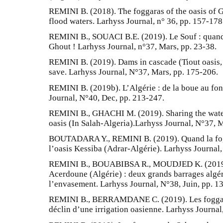
REMINI B. (2018). The foggaras of the oasis of G
flood waters. Larhyss Journal, n° 36, pp. 157-178
REMINI B., SOUACI B.E. (2019). Le Souf : quand 
Ghout ! Larhyss Journal, n°37, Mars, pp. 23-38.
REMINI B. (2019). Dams in cascade (Tiout oasis, 
save. Larhyss Journal, N°37, Mars, pp. 175-206.
REMINI B. (2019b). L’Algérie : de la boue au fon
Journal, N°40, Dec, pp. 213-247.
REMINI B., GHACHI M. (2019). Sharing the waters
oasis (In Salah-Algeria).Larhyss Journal, N°37, 
BOUTADARA Y., REMINI B. (2019). Quand la fo
l’oasis Kessiba (Adrar-Algérie). Larhyss Journal,
REMINI B., BOUABIBSA R., MOUDJED K. (2019).
Acerdoune (Algérie) : deux grands barrages alg
l’envasement. Larhyss Journal, N°38, Juin, pp. 1
REMINI B., BERRAMDANE C. (2019). Les foggaras
déclin d’une irrigation oasienne. Larhyss Journal