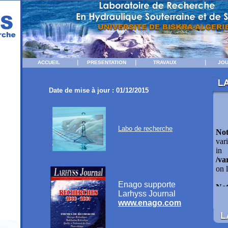
ACCUEIL
PRESENTATION
TRAVAUX
JO
Date de mise à jour : 01/12/2015
Labo de recherche
Enago supporte
Larhyss Journal
www.enago.com