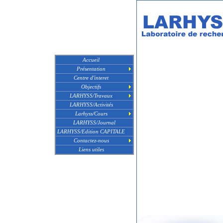
Accueil
Présentation
Centre d'interet
Objectifs
LARHYSS/Travaux
LARHYSS/Activités
Larhyss/Cours
LARHYSS/Journal
LARHYSS/Edition CAPITALE
Contactez-nous
Liens utiles