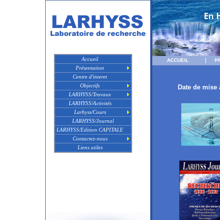
Accueil
ACCUEIL
P
Présentation
Centre d'interet
Objectifs
Date de mise à
LARHYSS/Travaux
LARHYSS/Activités
Larhyss/Cours
LARHYSS/Journal
LARHYSS/Edition CAPITALE
Contactez-nous
Liens utiles