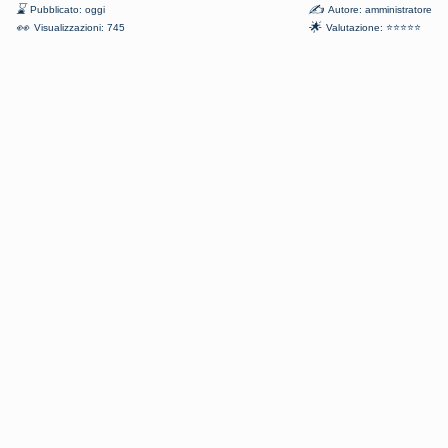
⌛
✍
Pubblicato: oggi
Autore: amministratore
👀
🌟
Visualizzazioni: 745
Valutazione: ⭐⭐⭐⭐⭐