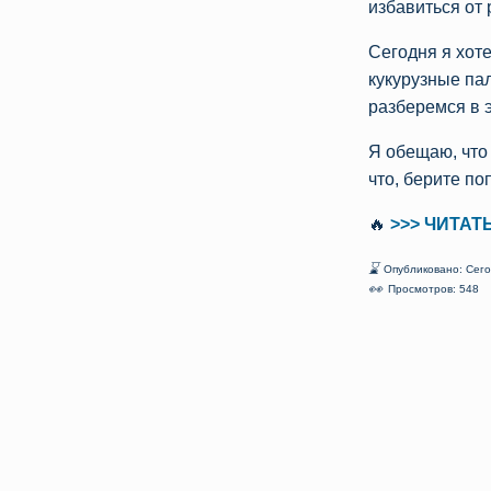
избавиться от 
Сегодня я хоте
кукурузные па
разберемся в 
Я обещаю, что 
что, берите по
🔥
>>> ЧИТАТЬ 
⌛
Опубликовано: Сег
👀
Просмотров: 548