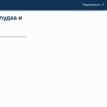
⚡
Поделиться
лудка и