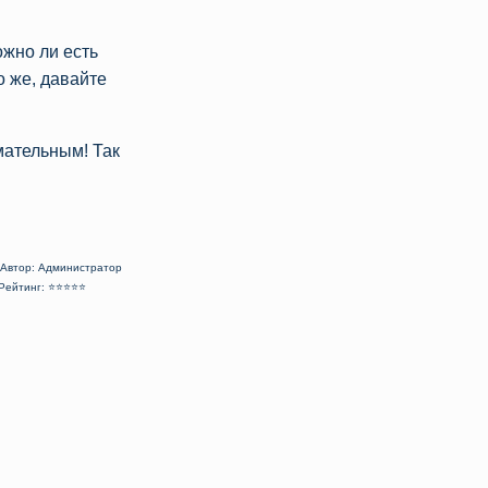
ожно ли есть
о же, давайте
мательным! Так
Автор: Администратор
Рейтинг: ⭐⭐⭐⭐⭐